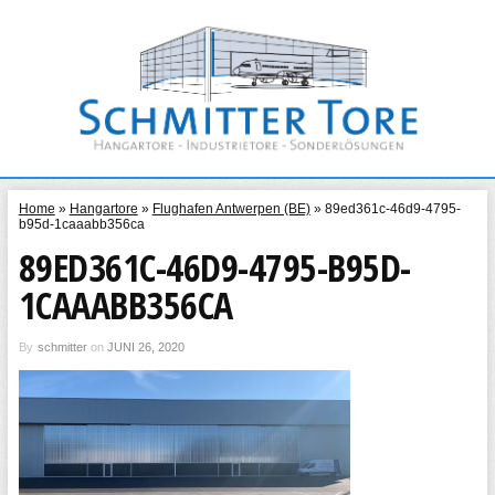
Home
»
Hangartore
»
Flughafen Antwerpen (BE)
»
89ed361c-46d9-4795-
b95d-1caaabb356ca
89ED361C-46D9-4795-B95D-
1CAAABB356CA
By
schmitter
on
JUNI 26, 2020